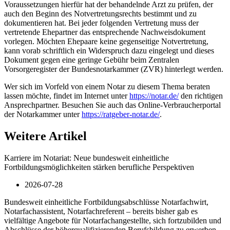
Voraussetzungen hierfür hat der behandelnde Arzt zu prüfen, der
auch den Beginn des Notvertretungsrechts bestimmt und zu
dokumentieren hat. Bei jeder folgenden Vertretung muss der
vertretende Ehepartner das entsprechende Nachweisdokument
vorlegen. Möchten Ehepaare keine gegenseitige Notvertretung,
kann vorab schriftlich ein Widerspruch dazu eingelegt und dieses
Dokument gegen eine geringe Gebühr beim Zentralen
Vorsorgeregister der Bundesnotarkammer (ZVR) hinterlegt werden.
Wer sich im Vorfeld von einem Notar zu diesem Thema beraten
lassen möchte, findet im Internet unter
https://notar.de/
den richtigen
Ansprechpartner. Besuchen Sie auch das Online-Verbraucherportal
der Notarkammer unter
https://ratgeber-notar.de/
.
Weitere Artikel
Karriere im Notariat: Neue bundesweit einheitliche
Fortbildungsmöglichkeiten stärken berufliche Perspektiven
2026-07-28
Bundesweit einheitliche Fortbildungsabschlüsse Notarfachwirt,
Notarfachassistent, Notarfachreferent – bereits bisher gab es
vielfältige Angebote für Notarfachangestellte, sich fortzubilden und
Abschlüsse der höherqualifizierenden Berufsbildung zu erwerben.