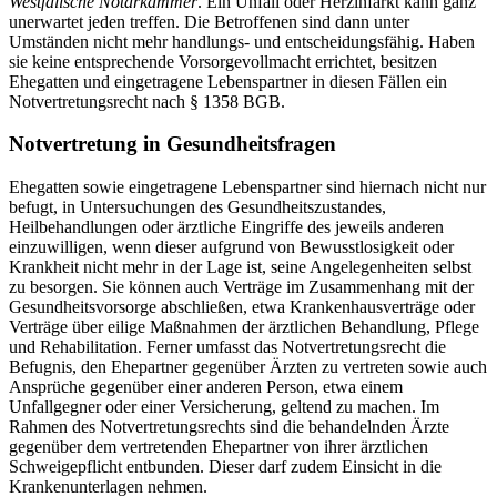
Westfälische Notarkammer
. Ein Unfall oder Herzinfarkt kann ganz
unerwartet jeden treffen. Die Betroffenen sind dann unter
Umständen nicht mehr handlungs- und entscheidungsfähig. Haben
sie keine entsprechende Vorsorgevollmacht errichtet, besitzen
Ehegatten und eingetragene Lebenspartner in diesen Fällen ein
Notvertretungsrecht nach § 1358 BGB.
Notvertretung in Gesundheitsfragen
Ehegatten sowie eingetragene Lebenspartner sind hiernach nicht nur
befugt, in Untersuchungen des Gesundheitszustandes,
Heilbehandlungen oder ärztliche Eingriffe des jeweils anderen
einzuwilligen, wenn dieser aufgrund von Bewusstlosigkeit oder
Krankheit nicht mehr in der Lage ist, seine Angelegenheiten selbst
zu besorgen. Sie können auch Verträge im Zusammenhang mit der
Gesundheitsvorsorge abschließen, etwa Krankenhausverträge oder
Verträge über eilige Maßnahmen der ärztlichen Behandlung, Pflege
und Rehabilitation. Ferner umfasst das Notvertretungsrecht die
Befugnis, den Ehepartner gegenüber Ärzten zu vertreten sowie auch
Ansprüche gegenüber einer anderen Person, etwa einem
Unfallgegner oder einer Versicherung, geltend zu machen. Im
Rahmen des Notvertretungsrechts sind die behandelnden Ärzte
gegenüber dem vertretenden Ehepartner von ihrer ärztlichen
Schweigepflicht entbunden. Dieser darf zudem Einsicht in die
Krankenunterlagen nehmen.