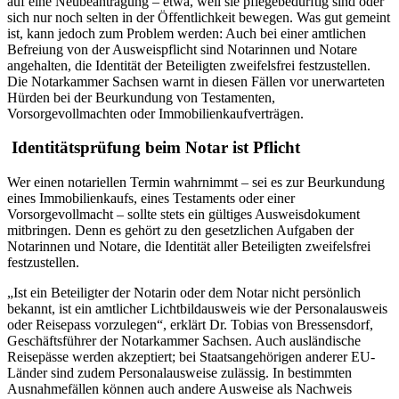
auf eine Neubeantragung – etwa, weil sie pflegebedürftig sind oder
sich nur noch selten in der Öffentlichkeit bewegen. Was gut gemeint
ist, kann jedoch zum Problem werden: Auch bei einer amtlichen
Befreiung von der Ausweispflicht sind Notarinnen und Notare
angehalten, die Identität der Beteiligten zweifelsfrei festzustellen.
Die Notarkammer Sachsen warnt in diesen Fällen vor unerwarteten
Hürden bei der Beurkundung von Testamenten,
Vorsorgevollmachten oder Immobilienkaufverträgen.
Identitätsprüfung beim Notar ist Pflicht
Wer einen notariellen Termin wahrnimmt – sei es zur Beurkundung
eines Immobilienkaufs, eines Testaments oder einer
Vorsorgevollmacht – sollte stets ein gültiges Ausweisdokument
mitbringen. Denn es gehört zu den gesetzlichen Aufgaben der
Notarinnen und Notare, die Identität aller Beteiligten zweifelsfrei
festzustellen.
„Ist ein Beteiligter der Notarin oder dem Notar nicht persönlich
bekannt, ist ein amtlicher Lichtbildausweis wie der Personalausweis
oder Reisepass vorzulegen“, erklärt Dr. Tobias von Bressensdorf,
Geschäftsführer der Notarkammer Sachsen. Auch ausländische
Reisepässe werden akzeptiert; bei Staatsangehörigen anderer EU-
Länder sind zudem Personalausweise zulässig. In bestimmten
Ausnahmefällen können auch andere Ausweise als Nachweis